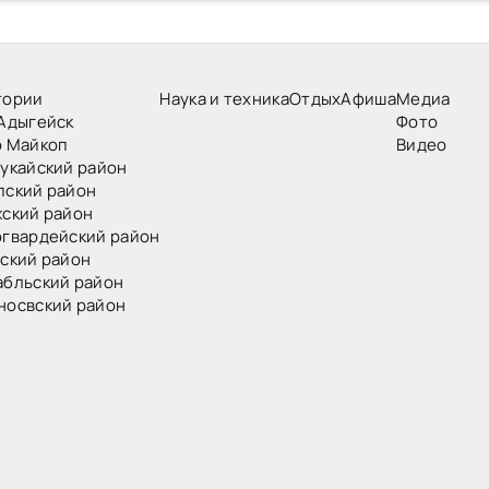
тории
Наука и техника
Отдых
Афиша
Медиа
Адыгейск
Фото
о Майкоп
Видео
укайский район
пский район
ский район
огвардейский район
ский район
абльский район
носвский район