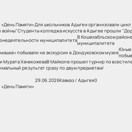
Для школьников Адыгеи организовали цикл
Студенты колледжа искусств в Адыгее прошли "До
В Кошехабльском район
муниципалитета
Юные 
побыв
В Майкопе прошел турнир по всестил
имальный результат сразу по двум предметам!
29.06.2026
Кавказ
/
Адыгея
0