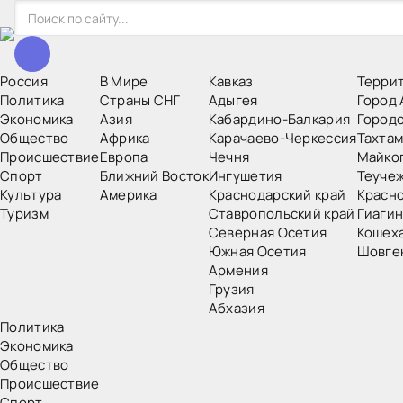
Россия
В Мире
Кавказ
Терри
Политика
Страны СНГ
Адыгея
Город 
Экономика
Азия
Кабардино-Балкария
Город
Общество
Африка
Карачаево-Черкессия
Тахтам
Происшествие
Европа
Чечня
Майко
Спорт
Ближний Восток
Ингушетия
Теучеж
Культура
Америка
Краснодарский край
Красн
Туризм
Ставропольский край
Гиагин
Северная Осетия
Кошех
Южная Осетия
Шовге
Армения
Грузия
Абхазия
Политика
Экономика
Общество
Происшествие
Спорт