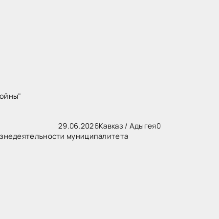
войны"
29.06.2026
Кавказ
/
Адыгея
0