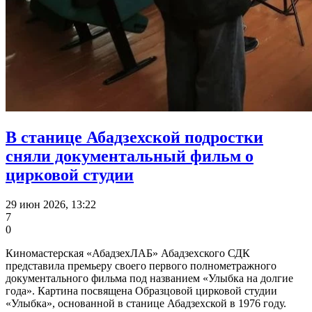
В станице Абадзехской подростки
сняли документальный фильм о
цирковой студии
29 июн 2026, 13:22
7
0
Киномастерская «АбадзехЛАБ» Абадзехского СДК
представила премьеру своего первого полнометражного
документального фильма под названием «Улыбка на долгие
года». Картина посвящена Образцовой цирковой студии
«Улыбка», основанной в станице Абадзехской в 1976 году.