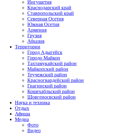
Ингушетия
Краснодарский край
Ставропольский край
Северная Осетия
Южная Осетия
Армения
Грузия
Абхазия
Территории
Город Адыгейск
Городо Майкоп
Тахтамукайский район
Майкопский район
Теучежский район
Красногвардейский район
Гиагинский район
Кошехабльский район
Шовгеносвский район
Наука и техника
Отдых
Афиша
Медиа
Фото
Видео