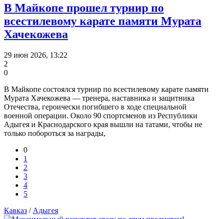
В Майкопе прошел турнир по
всестилевому карате памяти Мурата
Хачекожева
29 июн 2026, 13:22
2
0
В Майкопе состоялся турнир по всестилевому карате памяти
Мурата Хачекожева — тренера, наставника и защитника
Отечества, героически погибшего в ходе специальной
военной операции. Около 90 спортсменов из Республики
Адыгея и Краснодарского края вышли на татами, чтобы не
только побороться за награды,
0
1
2
3
4
5
Кавказ
/
Адыгея