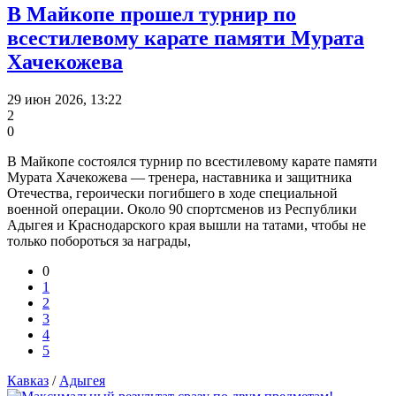
В Майкопе прошел турнир по
всестилевому карате памяти Мурата
Хачекожева
29 июн 2026, 13:22
2
0
В Майкопе состоялся турнир по всестилевому карате памяти
Мурата Хачекожева — тренера, наставника и защитника
Отечества, героически погибшего в ходе специальной
военной операции. Около 90 спортсменов из Республики
Адыгея и Краснодарского края вышли на татами, чтобы не
только побороться за награды,
0
1
2
3
4
5
Кавказ
/
Адыгея