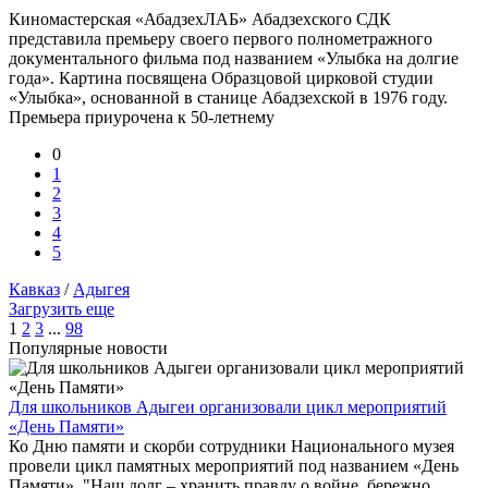
Киномастерская «АбадзехЛАБ» Абадзехского СДК
представила премьеру своего первого полнометражного
документального фильма под названием «Улыбка на долгие
года». Картина посвящена Образцовой цирковой студии
«Улыбка», основанной в станице Абадзехской в 1976 году.
Премьера приурочена к 50-летнему
0
1
2
3
4
5
Кавказ
/
Адыгея
Загрузить еще
1
2
3
...
98
Популярные новости
Для школьников Адыгеи организовали цикл мероприятий
«День Памяти»
Ко Дню памяти и скорби сотрудники Национального музея
провели цикл памятных мероприятий под названием «День
Памяти». "Наш долг – хранить правду о войне, бережно