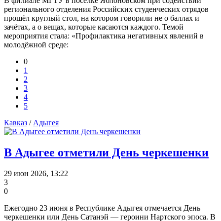
В филиале МГТУ в посёлке Яблоновском при содействии
регионального отделения Российских студенческих отрядов
прошёл круглый стол, на котором говорили не о баллах и
зачётах, а о вещах, которые касаются каждого. Темой
мероприятия стала: «Профилактика негативных явлений в
молодёжной среде:
0
1
2
3
4
5
Кавказ
/
Адыгея
В Адыгее отметили День черкешенки
29 июн 2026, 13:22
3
0
Ежегодно 23 июня в Республике Адыгея отмечается День
черкешенки или День Сатанэй — героини Нартского эпоса. В