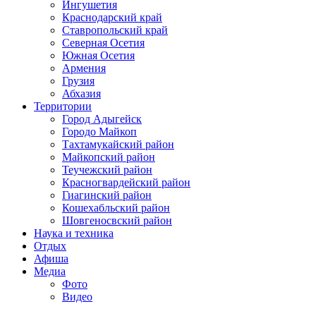
Ингушетия
Краснодарский край
Ставропольский край
Северная Осетия
Южная Осетия
Армения
Грузия
Абхазия
Территории
Город Адыгейск
Городо Майкоп
Тахтамукайский район
Майкопский район
Теучежский район
Красногвардейский район
Гиагинский район
Кошехабльский район
Шовгеносвский район
Наука и техника
Отдых
Афиша
Медиа
Фото
Видео