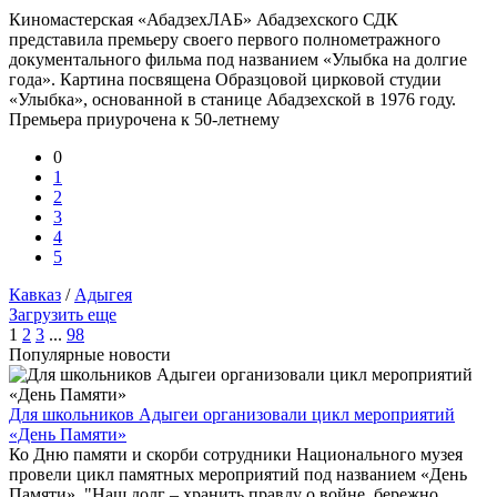
Киномастерская «АбадзехЛАБ» Абадзехского СДК
представила премьеру своего первого полнометражного
документального фильма под названием «Улыбка на долгие
года». Картина посвящена Образцовой цирковой студии
«Улыбка», основанной в станице Абадзехской в 1976 году.
Премьера приурочена к 50-летнему
0
1
2
3
4
5
Кавказ
/
Адыгея
Загрузить еще
1
2
3
...
98
Популярные новости
Для школьников Адыгеи организовали цикл мероприятий
«День Памяти»
Ко Дню памяти и скорби сотрудники Национального музея
провели цикл памятных мероприятий под названием «День
Памяти». "Наш долг – хранить правду о войне, бережно