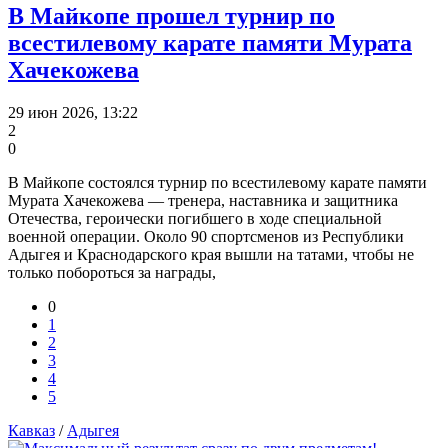
В Майкопе прошел турнир по
всестилевому карате памяти Мурата
Хачекожева
29 июн 2026, 13:22
2
0
В Майкопе состоялся турнир по всестилевому карате памяти
Мурата Хачекожева — тренера, наставника и защитника
Отечества, героически погибшего в ходе специальной
военной операции. Около 90 спортсменов из Республики
Адыгея и Краснодарского края вышли на татами, чтобы не
только побороться за награды,
0
1
2
3
4
5
Кавказ
/
Адыгея