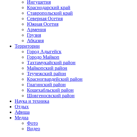
Ингушетия
Краснодарский край
Ставропольский край
Северная Осетия
Южная Осетия
Армения
Грузия
Абхазия
Территории
Город Адыгейск
Городо Майкоп
Тахтамукайский район
Майкопский район
Теучежский район
Красногвардейский район
Гиагинский район
Кошехабльский район
Шовгеносвский район
Наука и техника
Отдых
Афиша
Медиа
Фото
Видео