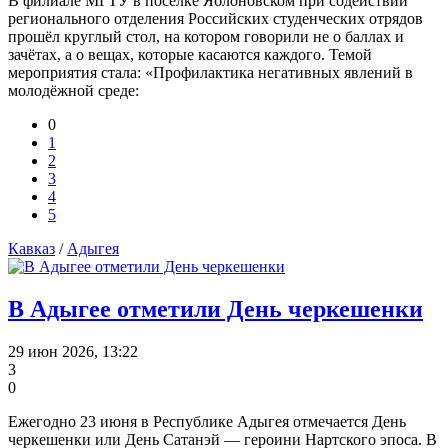
В филиале МГТУ в посёлке Яблоновском при содействии
регионального отделения Российских студенческих отрядов
прошёл круглый стол, на котором говорили не о баллах и
зачётах, а о вещах, которые касаются каждого. Темой
мероприятия стала: «Профилактика негативных явлений в
молодёжной среде:
0
1
2
3
4
5
Кавказ
/
Адыгея
В Адыгее отметили День черкешенки
29 июн 2026, 13:22
3
0
Ежегодно 23 июня в Республике Адыгея отмечается День
черкешенки или День Сатанэй — героини Нартского эпоса. В